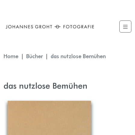
The point Back To Top stack will scroll to
Home
Bücher
das nutzlose Bemühen
das nutzlose Bemühen