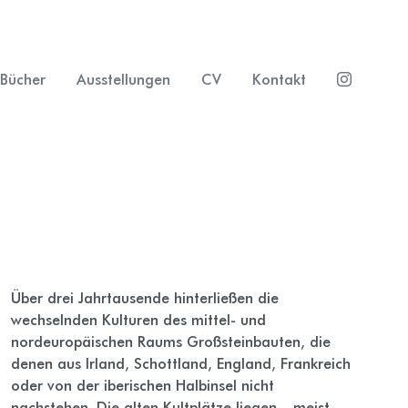
Bücher
Ausstellungen
CV
Kontakt
Über drei Jahrtausende hinterließen die
wechselnden Kul­turen des mittel- und
nordeuropäischen Raums Großsteinbauten, die
denen aus Irland, Schottland, England, Frankreich
oder von der iberischen Halbinsel nicht
nachstehen. Die alten Kultplätze liegen – meist